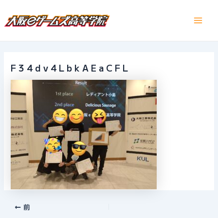
内
容
Main
を
ス
Men
キ
ッ
F34dv4LbkAEaCFL
プ
Post
前
navigation