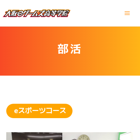
内
容
Main
を
ス
Men
キ
ッ
部活
プ
eスポーツコース