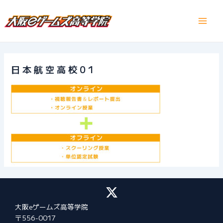
内
容
Main
を
ス
Men
キ
ッ
日本航空高校01
プ
大阪eゲームズ高等学院
〒556-0017