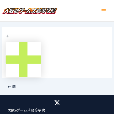
内
容
Main
を
ス
Men
キ
ッ
+
プ
Post
前
navigation
大阪eゲームズ高等学院